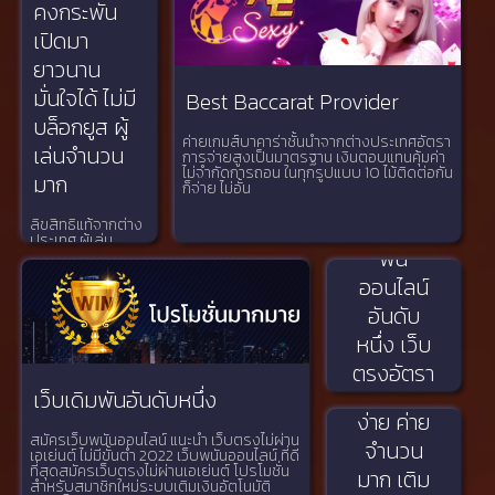
คงกระพัน
เปิดมา
ยาวนาน
มั่นใจได้ ไม่มี
Best Baccarat Provider
บล็อกยูส ผู้
ค่ายเกมส์บาคาร่าชั้นนำจากต่างประเทศอัตรา
เล่นจำนวน
การจ่ายสูงเป็นมาตรฐาน เงินตอบแทนคุ้มค่า
ไม่จำกัดการถอน ในทุกรูปแบบ 10 ไม้ติดต่อกัน
มาก
ก็จ่าย ไม่อั้น
ลิขสิทธิแท้จากต่าง
เว็บเดิม
ประเทศ ผู้เล่น
พัน
จำนวนมาก มั่นคง
ฝากน้อยถอนเยอะ
ออนไลน์
อัพเดทค่ายดังทุก
เดือน
อันดับ
หนึ่ง เว็บ
ตรงอัตรา
สล็อตแตก
เว็บเดิมพันอันดับหนึ่ง
จ่ายสูง ไม่
ง่าย ค่าย
โกง
สมัครเว็บพนันออนไลน์ แนะนำ เว็บตรงไม่ผ่าน
จำนวน
เอเย่นต์ ไม่มีขั้นต่ำ 2022 เว็บพนันออนไลน์ ที่ดี
ที่สุดสมัครเว็บตรงไม่ผ่านเอเย่นต์ โปรโมชั่น
มาก เติม
สำหรับสมาชิกใหม่ระบบเติมเงินอัตโนมัติ