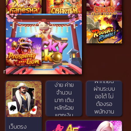
ทำไมต้องเล่นเว็บเรา
สล็อตแตก
ฝากถอน
ง่าย ค่าย
ผ่านระบบ
จำนวน
ออโต้ ไม่
มาก เติม
ต้องรอ
หลักร้อย
พนักงาน
แตกเงิน
ตรวจสอบ
แสน
เว็บตรง