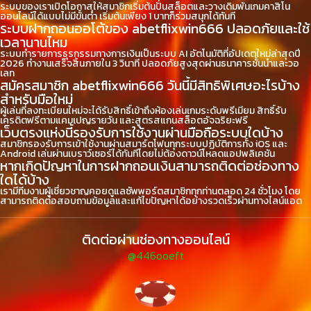
ระบบของเราเปิดโอกาสให้สมาชิกเริ่มต้นปั่นสล็อตและวางเดิมพันเกมคาสิโน
ออนไลน์ได้แบบไม่มีขั้นต่ำ เริ่มต้นเพียง 1 บาทก็ร่วมสนุกได้ทันที
ระบบฝากถอนออโต้ของ abetflixwin666 ปลอดภัยและใช้
เวลานานไหม
ระบบทำรายการธุรกรรมทางการเงินเป็นระบบ AI อัตโนมัติที่อัปเดตใหม่ล่าสุดปี
2026 ทำงานเสร็จสิ้นภายใน 3 วินาที ปลอดภัยสูงสุดผ่านธนาคารชั้นนำและวอ
เลท
สมัครสมาชิก abetflixwin666 วันนี้มีสิทธิพิเศษอะไรบ้าง
สำหรับมือใหม่
ผู้เล่นที่ลงทะเบียนใหม่จะได้รับสิทธิ์เข้าถึงห้องเล่นเกมระดับพรีเมียม สิทธิ์รับ
เครดิตฟรีตามแคมเปญรายวัน และสูตรสแกนสล็อตอัจฉริยะฟรี
เว็บตรงแห่งนี้รองรับการใช้งานผ่านมือถือระบบใดบ้าง
สมาชิกรองรับการเข้าใช้งานผ่านสมาร์ตโฟนทุกระบบปฏิบัติการทั้ง iOS และ
Android เล่นผ่านเบราว์เซอร์ได้ทันทีโดยไม่ต้องดาวน์โหลดแอปพลิเคชัน
หากเกิดปัญหาในการฝากถอนเงินสามารถติดต่อช่องทาง
ใดได้บ้าง
เรามีทีมงานผู้เชี่ยวชาญคอยดูแลซัพพอร์ตสมาชิกทุกท่านตลอด 24 ชั่วโมง โดย
สามารถติดต่อสอบถามข้อมูลและแก้ไขปัญหาได้อย่างรวดเร็วผ่านทางไลน์แอด
×
ติดต่อผ่านช่องทางออนไลน์
รับการแจ้งเตือนโปรโมชั่นพิเศษ!
@446ooeft
ท่านจะได้รับข่าวสารและ โปรโมชั่นพิเศษ หรือ ของ
รางวัลอื่นๆ
รับข่าวสาร
ไม่รับข่าวสาร