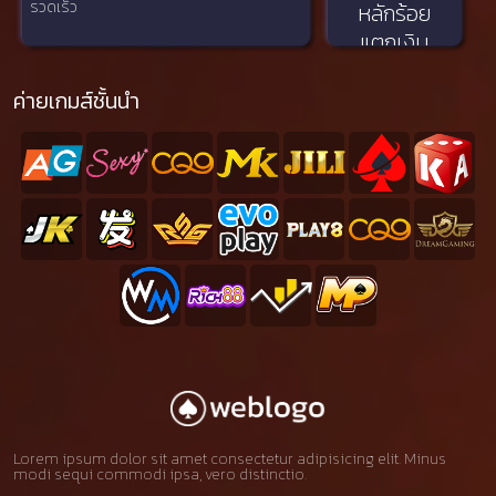
รวดเร็ว
หลักร้อย
แตกเงิน
แสน
ค่ายเกมส์ชั้นนำ
Lorem ipsum dolor sit amet consectetur adipisicing elit. Minus
modi sequi commodi ipsa, vero distinctio.