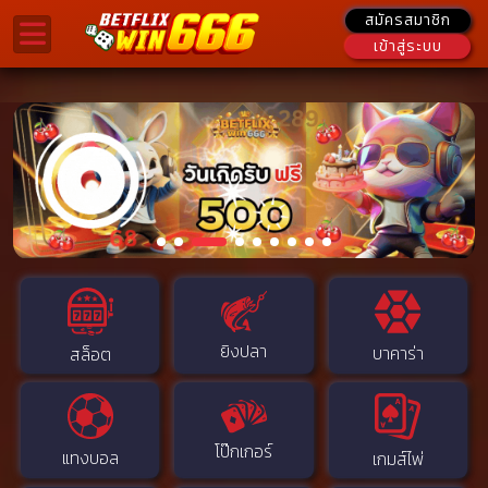
" />
สมัครสมาชิก
เข้าสู่ระบบ
ยิงปลา
บาคาร่า
สล็อต
โป๊กเกอร์
แทงบอล
เกมส์ไพ่