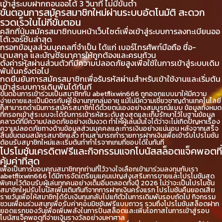
เข้าสู่ระบบฝากถอนออโต้ 3 วินาที ไม่มีขั้นต่ำ
ขั้นตอนการสมัครสมาชิกใหม่ผ่านระบบอัตโนมัติ สะดวก
รวดเร็วในไม่กี่ขั้นตอน
คลิกที่ปุ่มสมัครสมาชิกบนหน้าเว็บไซต์เพื่อเข้าสู่ระบบการลงทะเบียนออ
โต้เวอร์ชันล่าสุด
กรอกข้อมูลส่วนบุคคลที่จำเป็น ได้แก่ เบอร์โทรศัพท์มือถือ ชื่อ-
นามสกุล และบัญชีธนาคารให้ถูกต้องและครบถ้วน
ตั้งค่ารหัสผ่านส่วนตัวที่มีความปลอดภัยสูงเพื่อใช้ในการเข้าสู่ระบบเดิม
พันในครั้งต่อไป
กดยืนยันการสมัครสมาชิกเพื่อรับรหัสผ่านสำหรับเข้าใช้งานและเริ่มต้น
เข้าสู่ระบบการเดิมพันได้ทันที
ขั้นตอนการเข้าร่วมเป็นสมาชิกกับ
abetflixwin666
ถูกออกแบบมาให้มีความ
ง่ายดายและเป็นมิตรกับผู้ใช้งานทุกกลุ่มอายุ แม้ไม่มีความเชี่ยวชาญด้านเทคโนโลยี
ก็สามารถดำเนินการสมัครสมาชิกได้ด้วยตนเองอย่างสมบูรณ์แบบ ข้อมูลทั้งหมด
ที่กรอกเข้าสู่ระบบจะได้รับการเข้ารหัสระดับสูงสุดและเก็บรักษาไว้ในฐานข้อมูล
คลาวด์ที่มีความปลอดภัยอย่างเข้มงวด ทำให้ผู้เล่นมั่นใจได้ว่าจะไม่เกิดปัญหาเรื่อง
ความปลอดภัยทางด้านข้อมูลส่วนบุคคลและการเงินอย่างแน่นอน หลังจากเสร็จ
สิ้นขั้นตอนสมัครสมาชิกแล้ว ท่านสามารถทำรายการฝากเงินเพื่อเข้ารับโปรโมชัน
ต้อนรับสมาชิกใหม่และเริ่มต้นทำกำไรจากเกมที่ชอบได้ในทันที
โปรโมชั่นเครดิตฟรีและกิจกรรมแจกโบนัสสล็อตแจ็คพอตที่
คุ้มค่าที่สุด
เพื่อเป็นการขอบคุณสมาชิกทุกท่านที่ไว้วางใจเลือกเข้ามาร่วมลงทุนกับเรา
abetflixwin666
ได้มีการจัดเตรียมแคมเปญส่งเสริมการขายและโปรโมชันสุด
พิเศษไว้ต้อนรับผู้เล่นทุกคนอย่างเต็มอิ่มตลอดทั้งปี 2026 ไม่ว่าจะเป็นโปรโมชัน
สมาชิกใหม่รับโบนัสเพิ่มเติมทันทีจากการฝากเงินครั้งแรก โปรโมชันคืนยอดเสีย
รายวันเพื่อให้สมาชิกได้รับเงินทุนกลับไปแก้ตัวในการเดิมพันรอบถัดไป กิจกรรม
ชวนเพื่อนร่วมสนุกเพื่อรับค่าคอมมิชชันฟรีแบบถาวร รวมถึงโปรโมชันสล็อตฝาก
ยอดแรกของวันเพื่อเพิ่มพลังในการปั่นสล็อตและเพิ่มโอกาสในการเข้าสู่รอบ
โบนัสแจ็คพอตที่จ่ายเงินรางวัลอย่างมหาศาล